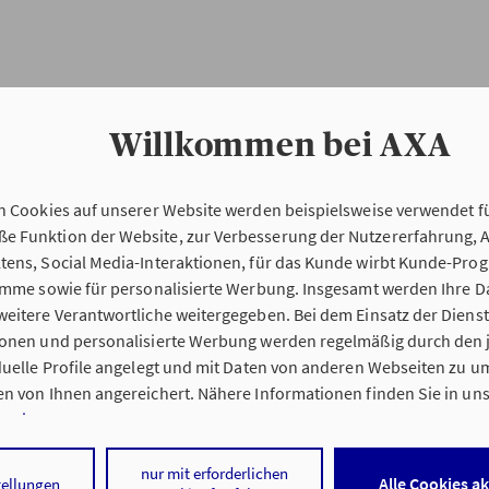
Willkommen bei AXA
n Cookies auf unserer Website werden beispielsweise verwendet fü
Erstinformation
 Funktion der Website, zur Verbesserung der Nutzererfahrung, 
tens, Social Media-Interaktionen, für das Kunde wirbt Kunde-Pro
ramme sowie für personalisierte Werbung. Insgesamt werden Ihre D
Verordnung über die Versicherungsvermitt
eitere Verantwortliche weitergegeben. Bei dem Einsatz der Dienste
beratung (VersVermV)
ionen und personalisierte Werbung werden regelmäßig durch den 
iduelle Profile angelegt und mit Daten von anderen Webseiten zu 
n von Ihnen angereichert. Nähere Informationen finden Sie in un
nweisen
.
g Wolfgang Stahmleder in Scheeßel :
 auf „Alle Cookies akzeptieren" stimmen Sie für alle nicht technisc
nur mit erforderlichen
Alle Cookies a
tellungen