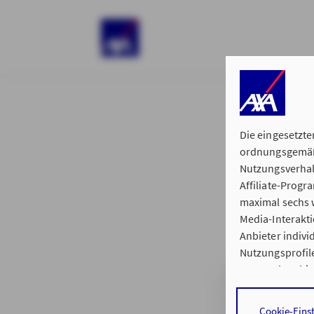
)
Die eingesetzte
ordnungsgemäße
Nutzungsverhal
Affiliate-Prog
§ 15 der 
maximal sechs w
Media-Interakt
Anbieter indiv
Nutzungsprofile
Datenschutzhi
Hauptvertretun
Durch den Klick
Cookie-Eins