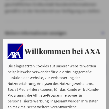
geschäftlichen Erstkontakt Kundeninformationen
gemäß § 15 der VersVermV zur Verfügung zu stellen.
Weitere Informationen anzeigen
Willkommen bei AXA
Die eingesetzten Cookies auf unserer Website werden
VERSTANDEN & WEITER
beispielsweise verwendet für die ordnungsgemäße
Funktion der Website, zur Verbesserung der
Nutzererfahrung, Analysen des Nutzungsverhaltens,
Social Media-Interaktionen, für das Kunde wirbt Kunde-
Programm, die Affiliate-Programme sowie für
personalisierte Werbung. Insgesamt werden Ihre Daten
an maximal sechs weitere Verantwortliche