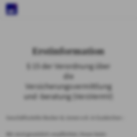
)
Erstinformation
§ 15 der Verordnung über
die
Versicherungsvermittlung
und -beratung (VersVermV)
Geschäftsstelle Becker & Jonen e.K. in Euskirchen :
Wir sind gesetzlich verpflichtet, Ihnen beim