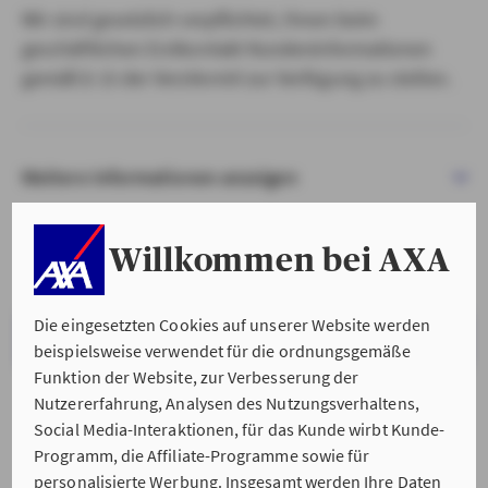
Wir sind gesetzlich verpflichtet, Ihnen beim
geschäftlichen Erstkontakt Kundeninformationen
gemäß § 15 der VersVermV zur Verfügung zu stellen.
Weitere Informationen anzeigen
Willkommen bei AXA
Die eingesetzten Cookies auf unserer Website werden
VERSTANDEN & WEITER
beispielsweise verwendet für die ordnungsgemäße
Funktion der Website, zur Verbesserung der
Nutzererfahrung, Analysen des Nutzungsverhaltens,
Social Media-Interaktionen, für das Kunde wirbt Kunde-
Programm, die Affiliate-Programme sowie für
personalisierte Werbung. Insgesamt werden Ihre Daten