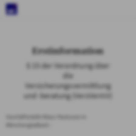
)
Erstinformation
§ 15 der Verordnung über
die
Versicherungsvermittlung
und -beratung (VersVermV)
Geschäftsstelle Klaus Paulussen in
Mönchengladbach :