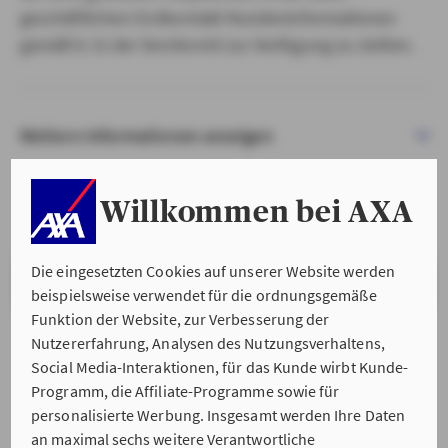
geschäftlichen Erstkontakt Kundeninformationen
gemäß § 15 der VersVermV zur Verfügung zu stellen.
Weitere Informationen anzeigen
Willkommen bei AXA
Die eingesetzten Cookies auf unserer Website werden
VERSTANDEN & WEITER
beispielsweise verwendet für die ordnungsgemäße
Funktion der Website, zur Verbesserung der
Nutzererfahrung, Analysen des Nutzungsverhaltens,
Social Media-Interaktionen, für das Kunde wirbt Kunde-
Programm, die Affiliate-Programme sowie für
personalisierte Werbung. Insgesamt werden Ihre Daten
an maximal sechs weitere Verantwortliche