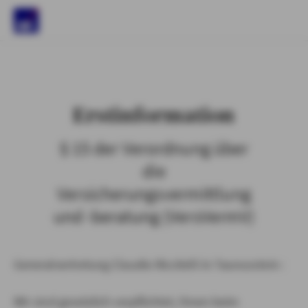
)
Erstinformation
§ 15 der Verordnung über
die
Versicherungsvermittlung
und -beratung (VersVermV)
Generalvertretung Claudio Riccitelli in Taunusstein :
Wir sind gesetzlich verpflichtet, Ihnen beim