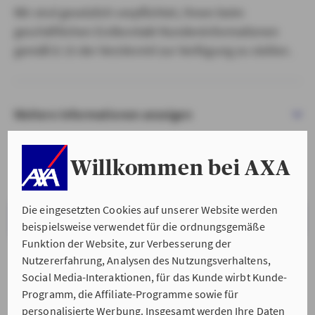
Wir sind gesetzlich verpflichtet, Ihnen beim
geschäftlichen Erstkontakt Kundeninformationen
gemäß § 15 der VersVermV zur Verfügung zu stellen.
Weitere Informationen anzeigen
Willkommen bei AXA
Die eingesetzten Cookies auf unserer Website werden
VERSTANDEN & WEITER
beispielsweise verwendet für die ordnungsgemäße
Funktion der Website, zur Verbesserung der
Nutzererfahrung, Analysen des Nutzungsverhaltens,
Social Media-Interaktionen, für das Kunde wirbt Kunde-
Programm, die Affiliate-Programme sowie für
personalisierte Werbung. Insgesamt werden Ihre Daten