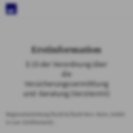
)
Erstinformation
§ 15 der Verordnung über
die
Versicherungsvermittlung
und -beratung (VersVermV)
Regionalvertretung Özsüt & Özsüt Vers.-Verm. GmbH
in Leer (Ostfriesland) :