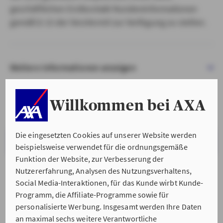
geschäftlichen Erstkontakt Kundeninformationen
gemäß § 15 der VersVermV zur Verfügung zu stellen.
Weitere Informationen anzeigen
Willkommen bei AXA
Die eingesetzten Cookies auf unserer Website werden
VERSTANDEN & WEITER
beispielsweise verwendet für die ordnungsgemäße
Funktion der Website, zur Verbesserung der
Nutzererfahrung, Analysen des Nutzungsverhaltens,
Social Media-Interaktionen, für das Kunde wirbt Kunde-
Programm, die Affiliate-Programme sowie für
personalisierte Werbung. Insgesamt werden Ihre Daten
an maximal sechs weitere Verantwortliche