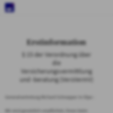
)
Erstinformation
§ 15 der Verordnung über
die
Versicherungsvermittlung
und -beratung (VersVermV)
Generalvertretung Richard Schnepper in Olpe :
Wir sind gesetzlich verpflichtet, Ihnen beim