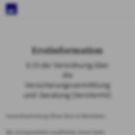
)
Erstinformation
§ 15 der Verordnung über
die
Versicherungsvermittlung
und -beratung (VersVermV)
Generalvertretung Oliver Dorn in Weinheim :
Wir sind gesetzlich verpflichtet, Ihnen beim