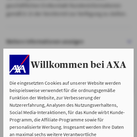
geschäftlichen Erstkontakt Kundeninformationen
gemäß § 15 der VersVermV zur Verfügung zu stellen.
Weitere Informationen anzeigen
Willkommen bei AXA
Die eingesetzten Cookies auf unserer Website werden
VERSTANDEN & WEITER
beispielsweise verwendet für die ordnungsgemäße
Funktion der Website, zur Verbesserung der
Nutzererfahrung, Analysen des Nutzungsverhaltens,
Social Media-Interaktionen, für das Kunde wirbt Kunde-
Programm, die Affiliate-Programme sowie für
personalisierte Werbung. Insgesamt werden Ihre Daten
an maximal sechs weitere Verantwortliche