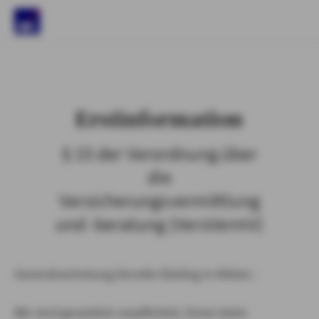
)
Erstinformation
§ 15 der Verordnung über
die
Versicherungsvermittlung
und -beratung (VersVermV)
Generalvertretung Dorette Ebeling in Klötze :
Wir sind gesetzlich verpflichtet, Ihnen beim