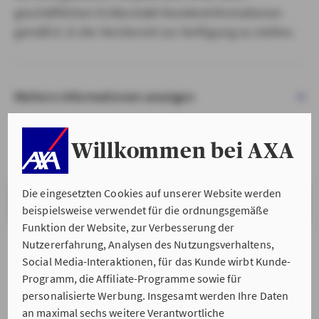
geschäftlichen Erstkontakt Kundeninformationen
gemäß § 15 der VersVermV zur Verfügung zu stellen.
Weitere Informationen anzeigen
Willkommen bei AXA
Die eingesetzten Cookies auf unserer Website werden
VERSTANDEN & WEITER
beispielsweise verwendet für die ordnungsgemäße
Funktion der Website, zur Verbesserung der
Nutzererfahrung, Analysen des Nutzungsverhaltens,
Social Media-Interaktionen, für das Kunde wirbt Kunde-
Programm, die Affiliate-Programme sowie für
personalisierte Werbung. Insgesamt werden Ihre Daten
an maximal sechs weitere Verantwortliche