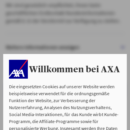
Wir sind gesetzlich verpflichtet, Ihnen beim
geschäftlichen Erstkontakt Kundeninformationen
gemäß § 15 der VersVermV zur Verfügung zu stellen.
Weitere Informationen anzeigen
Willkommen bei AXA
Die eingesetzten Cookies auf unserer Website werden
VERSTANDEN & WEITER
beispielsweise verwendet für die ordnungsgemäße
Funktion der Website, zur Verbesserung der
Nutzererfahrung, Analysen des Nutzungsverhaltens,
Social Media-Interaktionen, für das Kunde wirbt Kunde-
Programm, die Affiliate-Programme sowie für
personalisierte Werbung. Insgesamt werden Ihre Daten