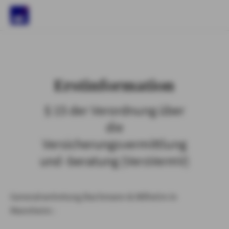
)
Erstinformation
§ 15 der Verordnung über
die
Versicherungsvermittlung
und -beratung (VersVermV)
Generalvertretung Bachmann & Wilhelm in
Mannheim :