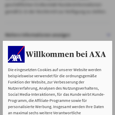
geschäftlichen Erstkontakt Kundeninformationen
gemäß § 15 der VersVermV zur Verfügung zu stellen.
Weitere Informationen anzeigen
Willkommen bei AXA
Die eingesetzten Cookies auf unserer Website werden
VERSTANDEN & WEITER
beispielsweise verwendet für die ordnungsgemäße
Funktion der Website, zur Verbesserung der
Nutzererfahrung, Analysen des Nutzungsverhaltens,
Social Media-Interaktionen, für das Kunde wirbt Kunde-
Programm, die Affiliate-Programme sowie für
personalisierte Werbung. Insgesamt werden Ihre Daten
an maximal sechs weitere Verantwortliche