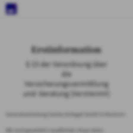
)
Erstinformation
§ 15 der Verordnung über
die
Versicherungsvermittlung
und -beratung (VersVermV)
Generalvertretung Garbes & Nagel GmbH in Bochum :
Wir sind gesetzlich verpflichtet, Ihnen beim