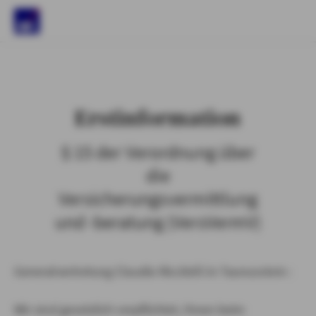
)
Erstinformation
§ 15 der Verordnung über
die
Versicherungsvermittlung
und -beratung (VersVermV)
Generalvertretung Claudio Riccitelli in Taunusstein :
Wir sind gesetzlich verpflichtet, Ihnen beim