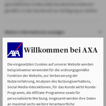
geschäftlichen Erstkontakt Kundeninformationen
gemäß § 15 der VersVermV zur Verfügung zu stellen.
Weitere Informationen anzeigen
Willkommen bei AXA
Die eingesetzten Cookies auf unserer Website werden
VERSTANDEN & WEITER
beispielsweise verwendet für die ordnungsgemäße
Funktion der Website, zur Verbesserung der
Nutzererfahrung, Analysen des Nutzungsverhaltens,
Social Media-Interaktionen, für das Kunde wirbt Kunde-
Programm, die Affiliate-Programme sowie für
personalisierte Werbung. Insgesamt werden Ihre Daten
an maximal sechs weitere Verantwortliche