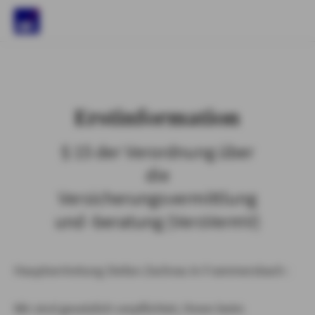
)
Erstinformation
§ 15 der Verordnung über
die
Versicherungsvermittlung
und -beratung (VersVermV)
Hauptvertretung Stefan Zachrau in Frammersbach :
Wir sind gesetzlich verpflichtet, Ihnen beim