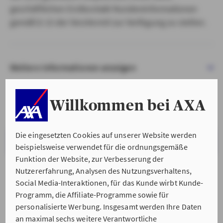
geschäftlichen Erstkontakt Kundeninformationen
gemäß § 15 der VersVermV zur Verfügung zu stellen.
Weitere Informationen anzeigen
Willkommen bei AXA
Die eingesetzten Cookies auf unserer Website werden
VERSTANDEN & WEITER
beispielsweise verwendet für die ordnungsgemäße
Funktion der Website, zur Verbesserung der
Nutzererfahrung, Analysen des Nutzungsverhaltens,
Social Media-Interaktionen, für das Kunde wirbt Kunde-
Programm, die Affiliate-Programme sowie für
personalisierte Werbung. Insgesamt werden Ihre Daten
an maximal sechs weitere Verantwortliche