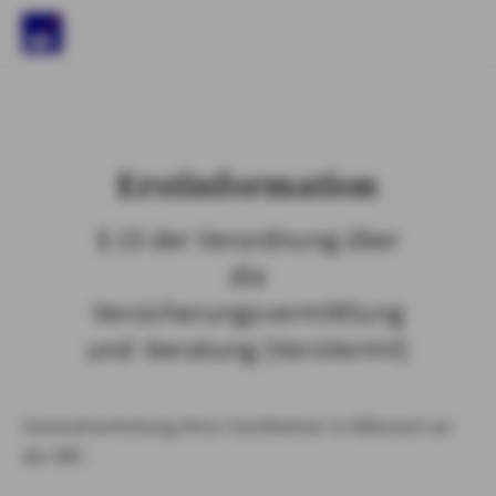
)
Erstinformation
§ 15 der Verordnung über
die
Versicherungsvermittlung
und -beratung (VersVermV)
Generalvertretung Artur Sontheimer in Biberach an
der Riß :