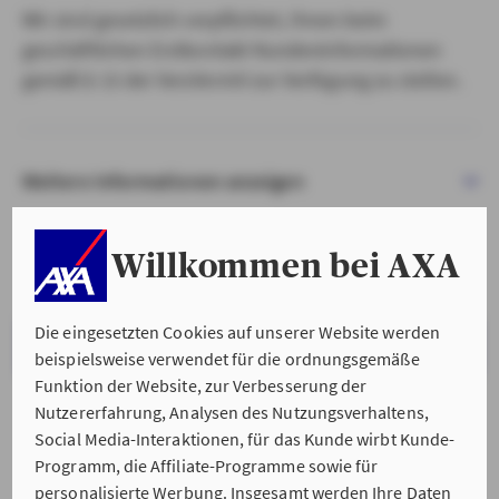
Wir sind gesetzlich verpflichtet, Ihnen beim
geschäftlichen Erstkontakt Kundeninformationen
gemäß § 15 der VersVermV zur Verfügung zu stellen.
Weitere Informationen anzeigen
Willkommen bei AXA
Die eingesetzten Cookies auf unserer Website werden
VERSTANDEN & WEITER
beispielsweise verwendet für die ordnungsgemäße
Funktion der Website, zur Verbesserung der
Nutzererfahrung, Analysen des Nutzungsverhaltens,
Social Media-Interaktionen, für das Kunde wirbt Kunde-
Programm, die Affiliate-Programme sowie für
personalisierte Werbung. Insgesamt werden Ihre Daten