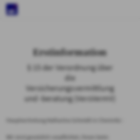
)
Erstinformation
§ 15 der Verordnung über
die
Versicherungsvermittlung
und -beratung (VersVermV)
Hauptvertretung Katharina Schmidt in Chemnitz :
Wir sind gesetzlich verpflichtet, Ihnen beim