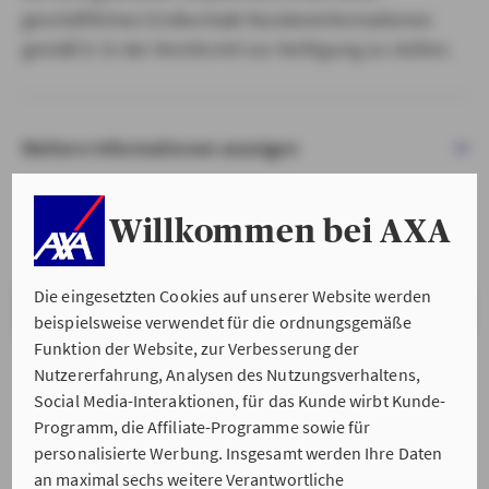
geschäftlichen Erstkontakt Kundeninformationen
gemäß § 15 der VersVermV zur Verfügung zu stellen.
Weitere Informationen anzeigen
Willkommen bei AXA
Die eingesetzten Cookies auf unserer Website werden
VERSTANDEN & WEITER
beispielsweise verwendet für die ordnungsgemäße
Funktion der Website, zur Verbesserung der
Nutzererfahrung, Analysen des Nutzungsverhaltens,
Social Media-Interaktionen, für das Kunde wirbt Kunde-
Programm, die Affiliate-Programme sowie für
personalisierte Werbung. Insgesamt werden Ihre Daten
an maximal sechs weitere Verantwortliche