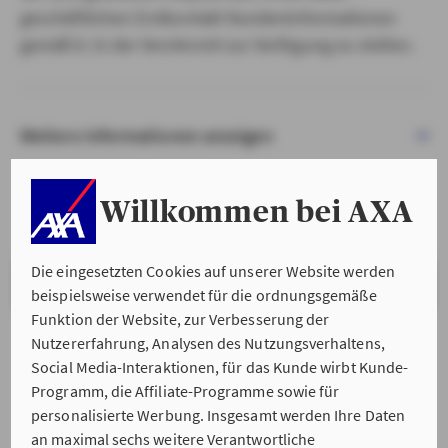
geschäftlichen Erstkontakt Kundeninformationen
gemäß § 15 der VersVermV zur Verfügung zu stellen.
Weitere Informationen anzeigen
Willkommen bei AXA
Die eingesetzten Cookies auf unserer Website werden
VERSTANDEN & WEITER
beispielsweise verwendet für die ordnungsgemäße
Funktion der Website, zur Verbesserung der
Nutzererfahrung, Analysen des Nutzungsverhaltens,
Social Media-Interaktionen, für das Kunde wirbt Kunde-
Programm, die Affiliate-Programme sowie für
personalisierte Werbung. Insgesamt werden Ihre Daten
an maximal sechs weitere Verantwortliche