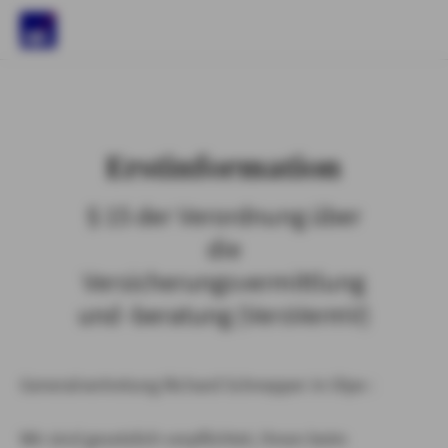
)
Erstinformation
§ 15 der Verordnung über
die
Versicherungsvermittlung
und -beratung (VersVermV)
Generalvertretung Richard Schnepper in Olpe :
Wir sind gesetzlich verpflichtet, Ihnen beim