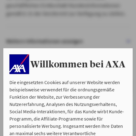
geschäftlichen Erstkontakt Kundeninformationen
gemäß § 15 der VersVermV zur Verfügung zu stellen.
Weitere Informationen anzeigen
Willkommen bei AXA
Die eingesetzten Cookies auf unserer Website werden
VERSTANDEN & WEITER
beispielsweise verwendet für die ordnungsgemäße
Funktion der Website, zur Verbesserung der
Nutzererfahrung, Analysen des Nutzungsverhaltens,
Social Media-Interaktionen, für das Kunde wirbt Kunde-
Programm, die Affiliate-Programme sowie für
personalisierte Werbung. Insgesamt werden Ihre Daten
an maximal sechs weitere Verantwortliche