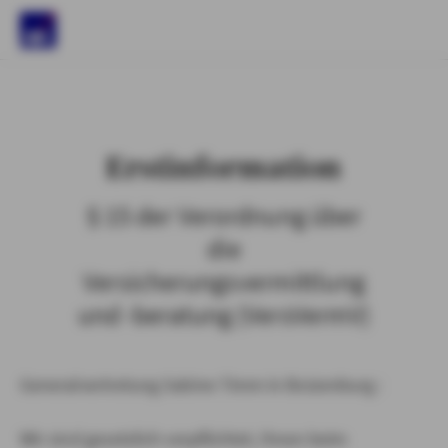
)
Erstinformation
§ 15 der Verordnung über
die
Versicherungsvermittlung
und -beratung (VersVermV)
Generalvertretung Sabine Timm in Boizenburg :
Wir sind gesetzlich verpflichtet, Ihnen beim