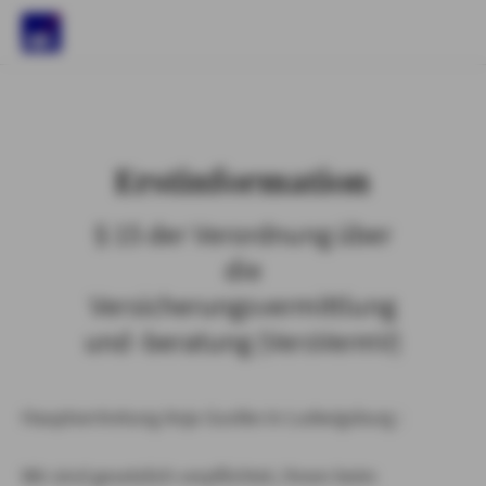
)
Erstinformation
§ 15 der Verordnung über
die
Versicherungsvermittlung
und -beratung (VersVermV)
Hauptvertretung Anja Gustke in Ludwigsburg :
Wir sind gesetzlich verpflichtet, Ihnen beim