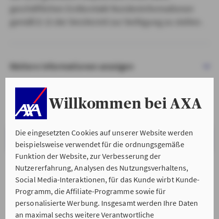
geschäftlichen Erstkontakt Kundeninformationen
gemäß § 15 der VersVermV zur Verfügung zu stellen.
Weitere Informationen anzeigen
Willkommen bei AXA
Die eingesetzten Cookies auf unserer Website werden
VERSTANDEN & WEITER
beispielsweise verwendet für die ordnungsgemäße
Funktion der Website, zur Verbesserung der
Nutzererfahrung, Analysen des Nutzungsverhaltens,
Social Media-Interaktionen, für das Kunde wirbt Kunde-
Programm, die Affiliate-Programme sowie für
personalisierte Werbung. Insgesamt werden Ihre Daten
an maximal sechs weitere Verantwortliche