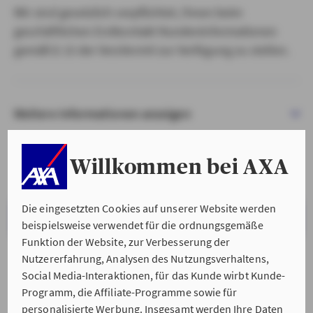
Wir sind gesetzlich verpflichtet, Ihnen beim
geschäftlichen Erstkontakt Kundeninformationen
gemäß § 15 der VersVermV zur Verfügung zu stellen.
Weitere Informationen anzeigen
Willkommen bei AXA
Die eingesetzten Cookies auf unserer Website werden
VERSTANDEN & WEITER
beispielsweise verwendet für die ordnungsgemäße
Funktion der Website, zur Verbesserung der
Nutzererfahrung, Analysen des Nutzungsverhaltens,
Social Media-Interaktionen, für das Kunde wirbt Kunde-
Programm, die Affiliate-Programme sowie für
personalisierte Werbung. Insgesamt werden Ihre Daten