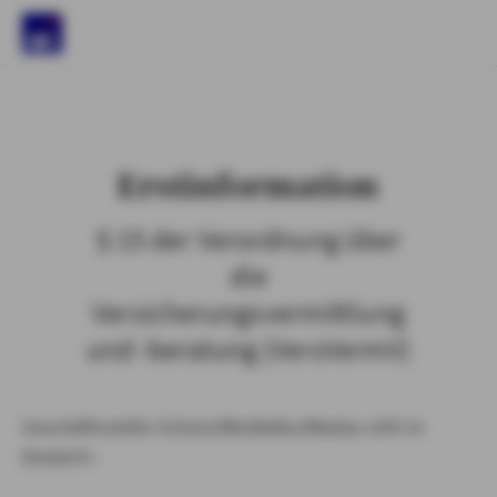
)
Erstinformation
§ 15 der Verordnung über
die
Versicherungsvermittlung
und -beratung (VersVermV)
Geschäftsstelle Schulz/Woidelko/Wadas oHG in
Dreieich :