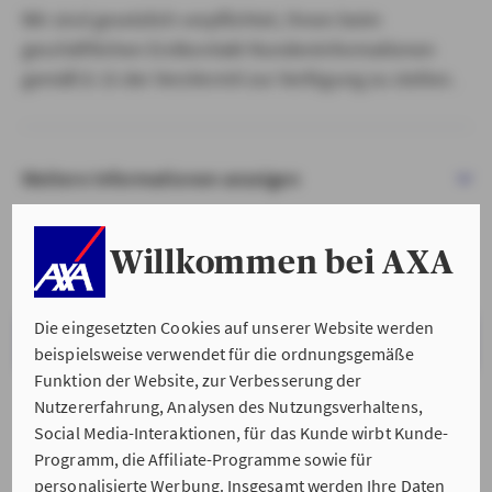
Wir sind gesetzlich verpflichtet, Ihnen beim
geschäftlichen Erstkontakt Kundeninformationen
gemäß § 15 der VersVermV zur Verfügung zu stellen.
Weitere Informationen anzeigen
Willkommen bei AXA
Die eingesetzten Cookies auf unserer Website werden
VERSTANDEN & WEITER
beispielsweise verwendet für die ordnungsgemäße
Funktion der Website, zur Verbesserung der
Nutzererfahrung, Analysen des Nutzungsverhaltens,
Social Media-Interaktionen, für das Kunde wirbt Kunde-
Programm, die Affiliate-Programme sowie für
personalisierte Werbung. Insgesamt werden Ihre Daten