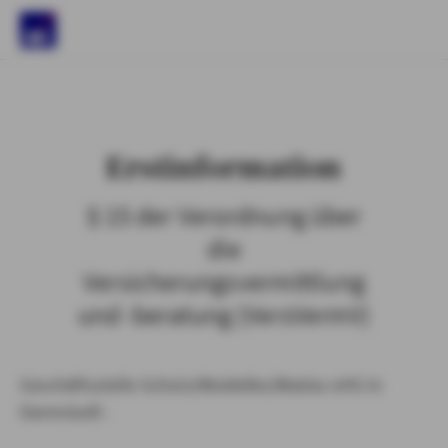
)
Erstinformation
§ 15 der Verordnung über
die
Versicherungsvermittlung
und -beratung (VersVermV)
Geschäftsstelle Schulz/Woidelko/Wadas oHG in
Darmstadt :