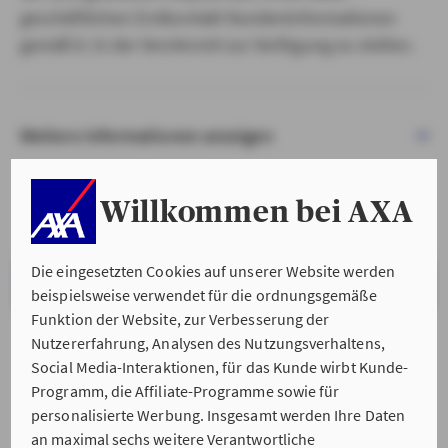
geschäftlichen Erstkontakt Kundeninformationen
gemäß § 15 der VersVermV zur Verfügung zu stellen.
Weitere Informationen anzeigen
Willkommen bei AXA
Die eingesetzten Cookies auf unserer Website werden
VERSTANDEN & WEITER
beispielsweise verwendet für die ordnungsgemäße
Funktion der Website, zur Verbesserung der
Nutzererfahrung, Analysen des Nutzungsverhaltens,
Social Media-Interaktionen, für das Kunde wirbt Kunde-
Programm, die Affiliate-Programme sowie für
personalisierte Werbung. Insgesamt werden Ihre Daten
an maximal sechs weitere Verantwortliche