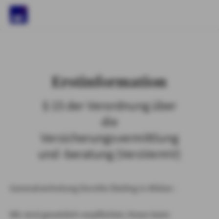
)
Erstinformation
§ 15 der Verordnung über
die
Versicherungsvermittlung
und -beratung (VersVermV)
Generalvertretung Dorette Ebeling in Klötze :
Wir sind gesetzlich verpflichtet, Ihnen beim