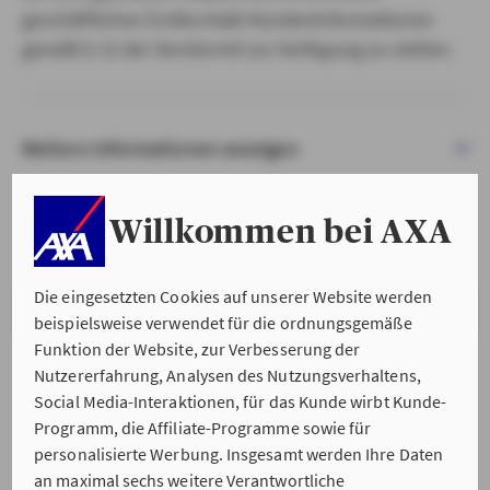
geschäftlichen Erstkontakt Kundeninformationen
gemäß § 15 der VersVermV zur Verfügung zu stellen.
Weitere Informationen anzeigen
Willkommen bei AXA
Die eingesetzten Cookies auf unserer Website werden
VERSTANDEN & WEITER
beispielsweise verwendet für die ordnungsgemäße
Funktion der Website, zur Verbesserung der
Nutzererfahrung, Analysen des Nutzungsverhaltens,
Social Media-Interaktionen, für das Kunde wirbt Kunde-
Programm, die Affiliate-Programme sowie für
personalisierte Werbung. Insgesamt werden Ihre Daten
an maximal sechs weitere Verantwortliche