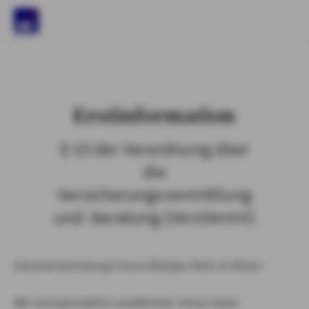
)
Erstinformation
§ 15 der Verordnung über
die
Versicherungsvermittlung
und -beratung (VersVermV)
Generalvertretung Franca Bartjes-Kehr in Kleve :
Wir sind gesetzlich verpflichtet, Ihnen beim