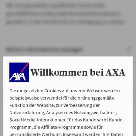
Wir sind gesetzlich verpflichtet, Ihnen beim
geschäftlichen Erstkontakt Kundeninformationen
gemäß § 15 der VersVermV zur Verfügung zu stellen.
Weitere Informationen anzeigen
Willkommen bei AXA
Die eingesetzten Cookies auf unserer Website werden
VERSTANDEN & WEITER
beispielsweise verwendet für die ordnungsgemäße
Funktion der Website, zur Verbesserung der
Nutzererfahrung, Analysen des Nutzungsverhaltens,
Social Media-Interaktionen, für das Kunde wirbt Kunde-
Programm, die Affiliate-Programme sowie für
personalisierte Werbung. Insgesamt werden Ihre Daten