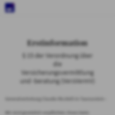
)
Erstinformation
§ 15 der Verordnung über
die
Versicherungsvermittlung
und -beratung (VersVermV)
Generalvertretung Claudio Riccitelli in Taunusstein :
Wir sind gesetzlich verpflichtet, Ihnen beim