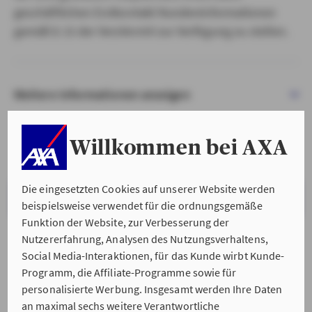
geschäftlichen Erstkontakt Kundeninformationen
gemäß § 15 der VersVermV zur Verfügung zu stellen.
Weitere Informationen anzeigen
Willkommen bei AXA
Die eingesetzten Cookies auf unserer Website werden
VERSTANDEN & WEITER
beispielsweise verwendet für die ordnungsgemäße
Funktion der Website, zur Verbesserung der
Nutzererfahrung, Analysen des Nutzungsverhaltens,
Social Media-Interaktionen, für das Kunde wirbt Kunde-
Programm, die Affiliate-Programme sowie für
personalisierte Werbung. Insgesamt werden Ihre Daten
an maximal sechs weitere Verantwortliche