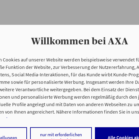
Willkommen bei AXA
n Cookies auf unserer Website werden beispielsweise verwendet fü
Erstinformation
 Funktion der Website, zur Verbesserung der Nutzererfahrung, 
tens, Social Media-Interaktionen, für das Kunde wirbt Kunde-Pro
ramme sowie für personalisierte Werbung. Insgesamt werden Ihre D
Verordnung über die Versicherungsvermitt
eitere Verantwortliche weitergegeben. Bei dem Einsatz der Dienste
beratung (VersVermV)
ionen und personalisierte Werbung werden regelmäßig durch den 
iduelle Profile angelegt und mit Daten von anderen Webseiten zu 
n von Ihnen angereichert. Nähere Informationen finden Sie in un
nweisen
.
 Wesselin Stanev in Berlin :
 auf „Alle Cookies akzeptieren" stimmen Sie für alle nicht technisc
nur mit erforderlichen
Alle Cookies a
tellungen