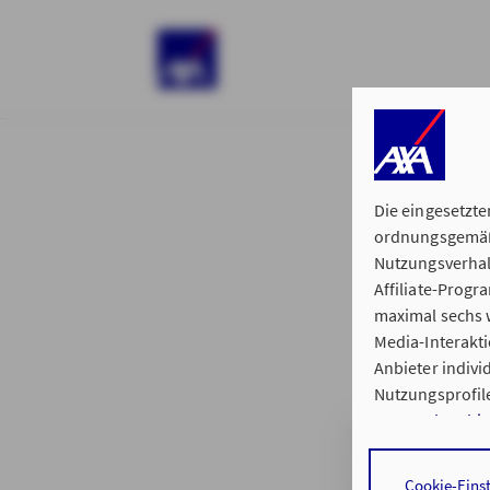
)
Die eingesetzte
ordnungsgemäße
Nutzungsverhal
Affiliate-Prog
§ 15 der 
maximal sechs w
Media-Interakt
Anbieter indiv
Nutzungsprofile
Datenschutzhi
Hauptvertretung
Durch den Klick
Cookie-Eins