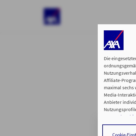
)
Die eingesetzte
ordnungsgemäße
Nutzungsverhal
Affiliate-Prog
§ 15 der 
maximal sechs w
Media-Interakt
Anbieter indiv
Nutzungsprofile
Datenschutzhi
Hauptvertretun
Durch den Klick
Cookie-Eins