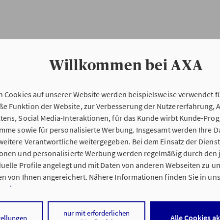
Willkommen bei AXA
n Cookies auf unserer Website werden beispielsweise verwendet fü
Erstinformation
 Funktion der Website, zur Verbesserung der Nutzererfahrung, 
tens, Social Media-Interaktionen, für das Kunde wirbt Kunde-Pro
ramme sowie für personalisierte Werbung. Insgesamt werden Ihre D
Verordnung über die Versicherungsvermitt
eitere Verantwortliche weitergegeben. Bei dem Einsatz der Dienste
beratung (VersVermV)
ionen und personalisierte Werbung werden regelmäßig durch den 
iduelle Profile angelegt und mit Daten von anderen Webseiten zu 
n von Ihnen angereichert. Nähere Informationen finden Sie in un
nweisen
.
g Alexandra Popp in Jesteburg :
 auf „Alle Cookies akzeptieren" stimmen Sie für alle nicht technisc
nur mit erforderlichen
Alle Cookies a
tellungen