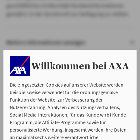
geschäftlichen Erstkontakt Kundeninformationen
gemäß § 15 der VersVermV zur Verfügung zu stellen.
Weitere Informationen anzeigen
Willkommen bei AXA
Die eingesetzten Cookies auf unserer Website werden
VERSTANDEN & WEITER
beispielsweise verwendet für die ordnungsgemäße
Funktion der Website, zur Verbesserung der
Nutzererfahrung, Analysen des Nutzungsverhaltens,
Social Media-Interaktionen, für das Kunde wirbt Kunde-
Programm, die Affiliate-Programme sowie für
personalisierte Werbung. Insgesamt werden Ihre Daten
an maximal sechs weitere Verantwortliche