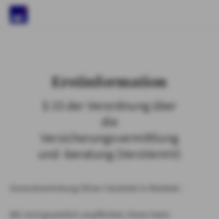
)
Erstinformation
§ 15 der Verordnung über
die
Versicherungsvermittlung
und -beratung (VersVermV)
Generalvertretung Oliver Ciesielski in Reinbek :
Wir sind gesetzlich verpflichtet, Ihnen beim