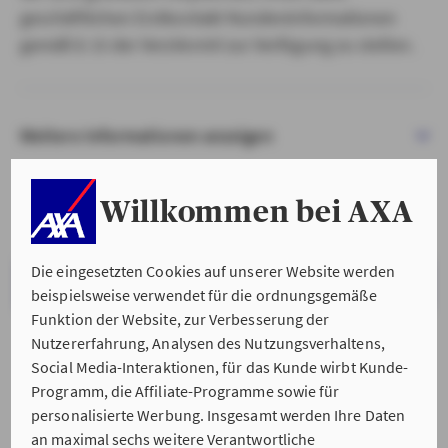
geschäftlichen Erstkontakt Kundeninformationen
gemäß § 15 der VersVermV zur Verfügung zu stellen.
Weitere Informationen anzeigen
Willkommen bei AXA
Die eingesetzten Cookies auf unserer Website werden
VERSTANDEN & WEITER
beispielsweise verwendet für die ordnungsgemäße
Funktion der Website, zur Verbesserung der
Nutzererfahrung, Analysen des Nutzungsverhaltens,
Social Media-Interaktionen, für das Kunde wirbt Kunde-
Programm, die Affiliate-Programme sowie für
personalisierte Werbung. Insgesamt werden Ihre Daten
an maximal sechs weitere Verantwortliche