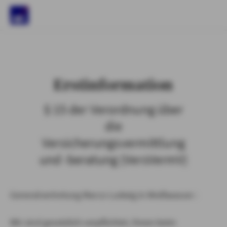
)
Erstinformation
§ 15 der Verordnung über
die
Versicherungsvermittlung
und -beratung (VersVermV)
Generalvertretung Marco Ludwig in Weißwasser :
Wir sind gesetzlich verpflichtet, Ihnen beim