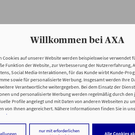
Willkommen bei AXA
n Cookies auf unserer Website werden beispielsweise verwendet fü
Erstinformation
 Funktion der Website, zur Verbesserung der Nutzererfahrung, 
tens, Social Media-Interaktionen, für das Kunde wirbt Kunde-Pro
ramme sowie für personalisierte Werbung. Insgesamt werden Ihre D
Verordnung über die Versicherungsvermitt
eitere Verantwortliche weitergegeben. Bei dem Einsatz der Dienste
beratung (VersVermV)
ionen und personalisierte Werbung werden regelmäßig durch den 
iduelle Profile angelegt und mit Daten von anderen Webseiten zu 
n von Ihnen angereichert. Nähere Informationen finden Sie in un
nweisen
.
 Kostas Melissopulos in Böblingen :
 auf „Alle Cookies akzeptieren" stimmen Sie für alle nicht technisc
nur mit erforderlichen
Alle Cookies a
tellungen