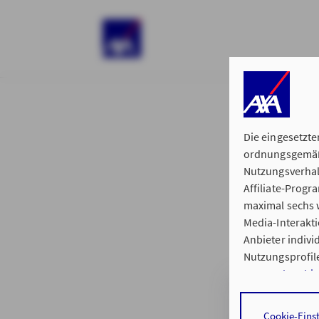
)
Die eingesetzte
ordnungsgemäße
Nutzungsverhal
Affiliate-Prog
§ 15 der 
maximal sechs w
Media-Interakt
Anbieter indiv
Nutzungsprofile
Datenschutzhi
Geschäftsstelle
Durch den Klick
Cookie-Eins