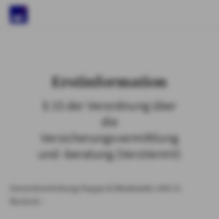
)
Erstinformation
§ 15 der Verordnung über
die
Versicherungsvermittlung
und -beratung (VersVermV)
Generalvertretung Hoppe & Waskewitz oHG in
Rostock :