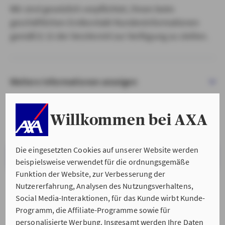
Wir sind gesetzlich verpflichtet, Ihnen beim
geschäftlichen Erstkontakt Kundeninformationen
gemäß § 15 der VersVermV zur Verfügung zu stellen.
Weitere Informationen anzeigen
Willkommen bei AXA
Die eingesetzten Cookies auf unserer Website werden
VERSTANDEN & WEITER
beispielsweise verwendet für die ordnungsgemäße
Funktion der Website, zur Verbesserung der
Nutzererfahrung, Analysen des Nutzungsverhaltens,
Social Media-Interaktionen, für das Kunde wirbt Kunde-
Programm, die Affiliate-Programme sowie für
personalisierte Werbung. Insgesamt werden Ihre Daten