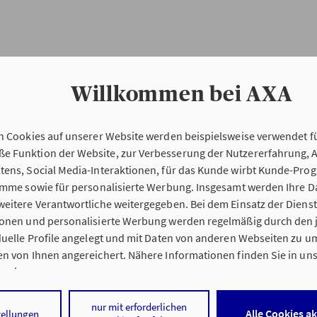
Willkommen bei AXA
n Cookies auf unserer Website werden beispielsweise verwendet fü
Erstinformation
 Funktion der Website, zur Verbesserung der Nutzererfahrung, 
tens, Social Media-Interaktionen, für das Kunde wirbt Kunde-Pro
ramme sowie für personalisierte Werbung. Insgesamt werden Ihre D
Verordnung über die Versicherungsvermitt
eitere Verantwortliche weitergegeben. Bei dem Einsatz der Dienste
beratung (VersVermV)
ionen und personalisierte Werbung werden regelmäßig durch den 
iduelle Profile angelegt und mit Daten von anderen Webseiten zu 
n von Ihnen angereichert. Nähere Informationen finden Sie in un
nweisen
.
ung Kremer OHG in Bamberg :
 auf „Alle Cookies akzeptieren" stimmen Sie für alle nicht technisc
nur mit erforderlichen
Alle Cookies a
tellungen