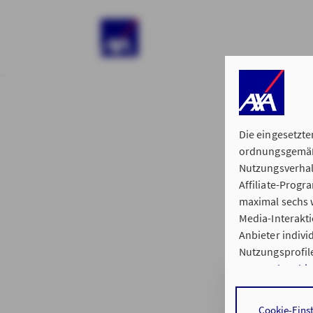
)
Die eingesetzte
ordnungsgemäße
Nutzungsverhal
Affiliate-Prog
§ 15 der 
maximal sechs w
Media-Interakt
Anbieter indiv
Nutzungsprofile
Datenschutzhi
Generalvertret
Durch den Klick
Cookie-Eins