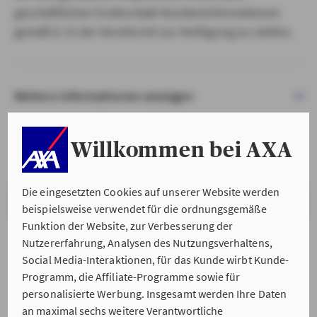
geschäftlichen Erstkontakt Kundeninformationen
gemäß § 15 der VersVermV zur Verfügung zu stellen.
Weitere Informationen anzeigen
Willkommen bei AXA
Die eingesetzten Cookies auf unserer Website werden
VERSTANDEN & WEITER
beispielsweise verwendet für die ordnungsgemäße
Funktion der Website, zur Verbesserung der
Nutzererfahrung, Analysen des Nutzungsverhaltens,
Social Media-Interaktionen, für das Kunde wirbt Kunde-
Programm, die Affiliate-Programme sowie für
personalisierte Werbung. Insgesamt werden Ihre Daten
an maximal sechs weitere Verantwortliche