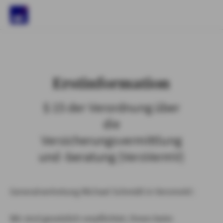
)
Erstinformation
§ 15 der Verordnung über
die
Versicherungsvermittlung
und -beratung (VersVermV)
Generalvertretung Michael Schmidt in Versmold :
Wir sind gesetzlich verpflichtet, Ihnen beim