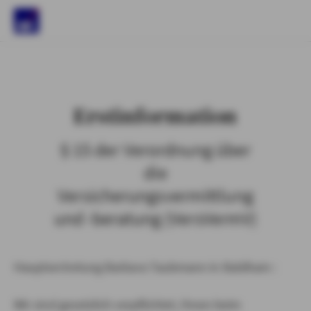
)
Erstinformation
§ 15 der Verordnung über
die
Versicherungsvermittlung
und -beratung (VersVermV)
Hauptvertretung Barbara Taubmann in Baldham :
Wir sind gesetzlich verpflichtet, Ihnen beim