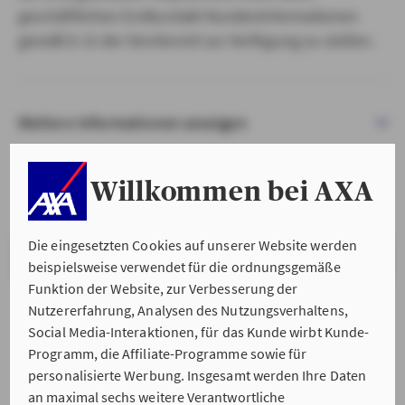
geschäftlichen Erstkontakt Kundeninformationen
gemäß § 15 der VersVermV zur Verfügung zu stellen.
Weitere Informationen anzeigen
Willkommen bei AXA
Die eingesetzten Cookies auf unserer Website werden
VERSTANDEN & WEITER
beispielsweise verwendet für die ordnungsgemäße
Funktion der Website, zur Verbesserung der
Nutzererfahrung, Analysen des Nutzungsverhaltens,
Social Media-Interaktionen, für das Kunde wirbt Kunde-
Programm, die Affiliate-Programme sowie für
personalisierte Werbung. Insgesamt werden Ihre Daten
an maximal sechs weitere Verantwortliche