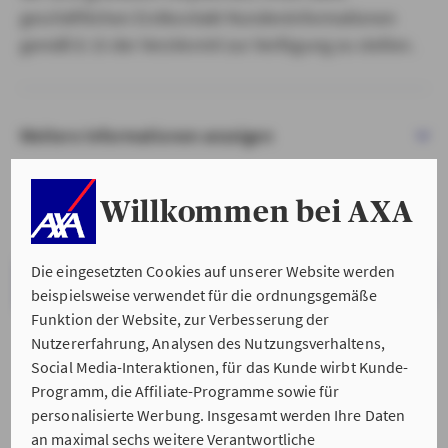
geschäftlichen Erstkontakt Kundeninformationen
gemäß § 15 der VersVermV zur Verfügung zu stellen.
Weitere Informationen anzeigen
Willkommen bei AXA
Die eingesetzten Cookies auf unserer Website werden
VERSTANDEN & WEITER
beispielsweise verwendet für die ordnungsgemäße
Funktion der Website, zur Verbesserung der
Nutzererfahrung, Analysen des Nutzungsverhaltens,
Social Media-Interaktionen, für das Kunde wirbt Kunde-
Programm, die Affiliate-Programme sowie für
personalisierte Werbung. Insgesamt werden Ihre Daten
an maximal sechs weitere Verantwortliche