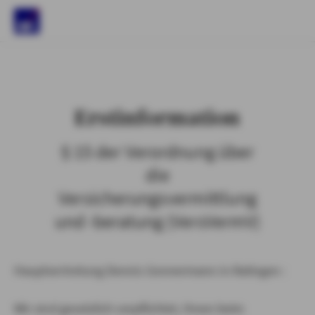
)
Erstinformation
§ 15 der Verordnung über
die
Versicherungsvermittlung
und -beratung (VersVermV)
Hauptvertretung Dennis Gonnermann in Ratingen :
Wir sind gesetzlich verpflichtet, Ihnen beim