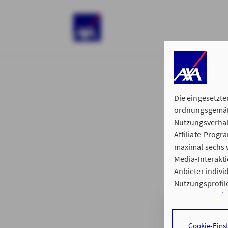
)
Die eingesetzte
ordnungsgemäße
Nutzungsverhal
Affiliate-Prog
§ 15 der 
maximal sechs w
Media-Interakt
Anbieter indiv
Nutzungsprofile
Datenschutzhi
Hauptvertretun
Durch den Klick
Cookie-Eins