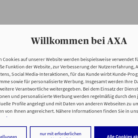
Willkommen bei AXA
n Cookies auf unserer Website werden beispielsweise verwendet fü
Erstinformation
 Funktion der Website, zur Verbesserung der Nutzererfahrung, 
tens, Social Media-Interaktionen, für das Kunde wirbt Kunde-Pro
ramme sowie für personalisierte Werbung. Insgesamt werden Ihre D
Verordnung über die Versicherungsvermitt
eitere Verantwortliche weitergegeben. Bei dem Einsatz der Dienste
beratung (VersVermV)
ionen und personalisierte Werbung werden regelmäßig durch den 
iduelle Profile angelegt und mit Daten von anderen Webseiten zu 
n von Ihnen angereichert. Nähere Informationen finden Sie in un
nweisen
.
g Julia Rauscheder in Buchbach :
 auf „Alle Cookies akzeptieren" stimmen Sie für alle nicht technisc
nur mit erforderlichen
Alle Cookies a
tellungen