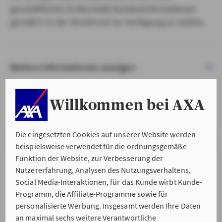
geschäftlichen Erstkontakt Kundeninformationen
gemäß § 15 der VersVermV zur Verfügung zu stellen.
Weitere Informationen anzeigen
Willkommen bei AXA
Die eingesetzten Cookies auf unserer Website werden
VERSTANDEN & WEITER
beispielsweise verwendet für die ordnungsgemäße
Funktion der Website, zur Verbesserung der
Nutzererfahrung, Analysen des Nutzungsverhaltens,
Social Media-Interaktionen, für das Kunde wirbt Kunde-
Programm, die Affiliate-Programme sowie für
personalisierte Werbung. Insgesamt werden Ihre Daten
an maximal sechs weitere Verantwortliche