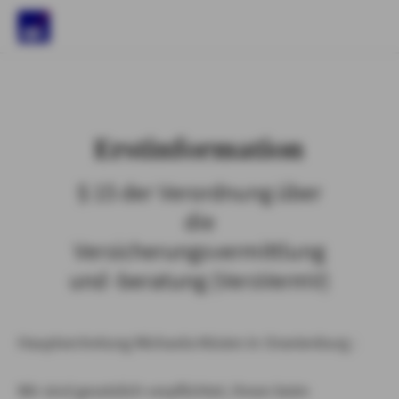
)
Erstinformation
§ 15 der Verordnung über
die
Versicherungsvermittlung
und -beratung (VersVermV)
Hauptvertretung Michaela Kösien in Oranienburg :
Wir sind gesetzlich verpflichtet, Ihnen beim