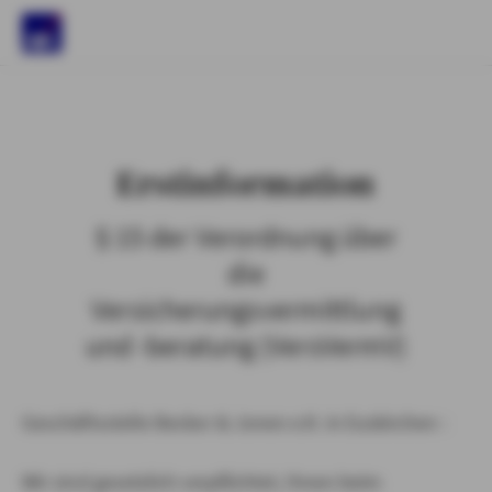
)
Erstinformation
§ 15 der Verordnung über
die
Versicherungsvermittlung
und -beratung (VersVermV)
Geschäftsstelle Becker & Jonen e.K. in Euskirchen :
Wir sind gesetzlich verpflichtet, Ihnen beim