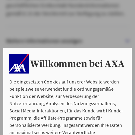
geschäftlichen Erstkontakt Kundeninformationen
gemäß § 15 der VersVermV zur Verfügung zu stellen.
Weitere Informationen anzeigen
Willkommen bei AXA
Die eingesetzten Cookies auf unserer Website werden
VERSTANDEN & WEITER
beispielsweise verwendet für die ordnungsgemäße
Funktion der Website, zur Verbesserung der
Nutzererfahrung, Analysen des Nutzungsverhaltens,
Social Media-Interaktionen, für das Kunde wirbt Kunde-
Programm, die Affiliate-Programme sowie für
personalisierte Werbung. Insgesamt werden Ihre Daten
an maximal sechs weitere Verantwortliche