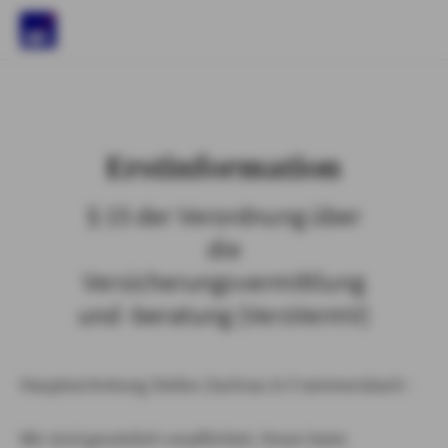
)
Erstinformation
§ 15 der Verordnung über
die
Versicherungsvermittlung
und -beratung (VersVermV)
Hauptvertretung Stefan Zachrau in Frammersbach :
Wir sind gesetzlich verpflichtet, Ihnen beim