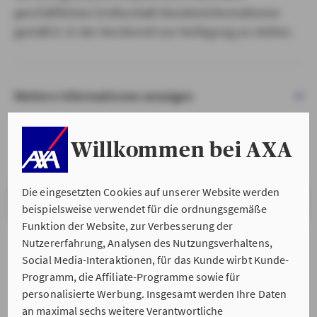
geschäftlichen Erstkontakt Kundeninformationen
gemäß § 15 der VersVermV zur Verfügung zu stellen.
Weitere Informationen anzeigen
Willkommen bei AXA
Die eingesetzten Cookies auf unserer Website werden
VERSTANDEN & WEITER
beispielsweise verwendet für die ordnungsgemäße
Funktion der Website, zur Verbesserung der
Nutzererfahrung, Analysen des Nutzungsverhaltens,
Social Media-Interaktionen, für das Kunde wirbt Kunde-
Programm, die Affiliate-Programme sowie für
personalisierte Werbung. Insgesamt werden Ihre Daten
an maximal sechs weitere Verantwortliche