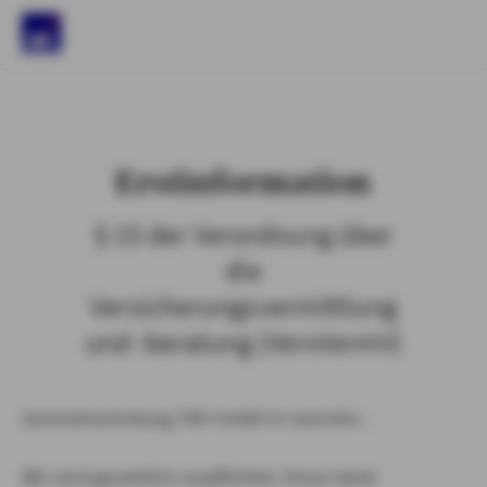
)
Erstinformation
§ 15 der Verordnung über
die
Versicherungsvermittlung
und -beratung (VersVermV)
Generalvertretung TKV GmbH in Iserlohn :
Wir sind gesetzlich verpflichtet, Ihnen beim