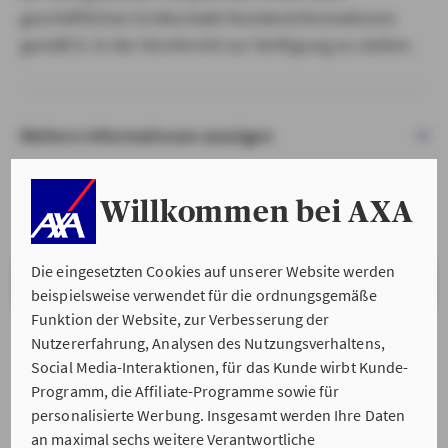
geschäftlichen Erstkontakt Kundeninformationen
gemäß § 15 der VersVermV zur Verfügung zu stellen.
Weitere Informationen anzeigen
Willkommen bei AXA
Die eingesetzten Cookies auf unserer Website werden
VERSTANDEN & WEITER
beispielsweise verwendet für die ordnungsgemäße
Funktion der Website, zur Verbesserung der
Nutzererfahrung, Analysen des Nutzungsverhaltens,
Social Media-Interaktionen, für das Kunde wirbt Kunde-
Programm, die Affiliate-Programme sowie für
personalisierte Werbung. Insgesamt werden Ihre Daten
an maximal sechs weitere Verantwortliche