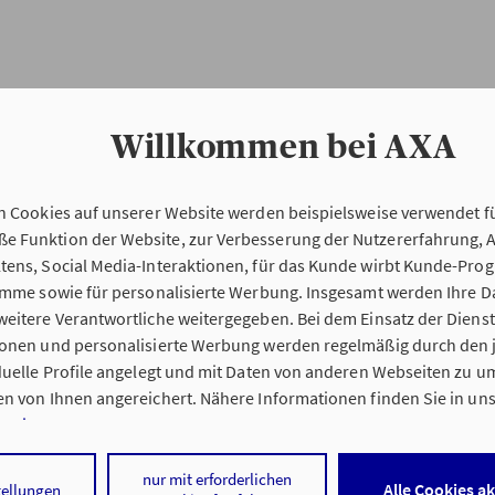
Willkommen bei AXA
n Cookies auf unserer Website werden beispielsweise verwendet fü
Erstinformation
 Funktion der Website, zur Verbesserung der Nutzererfahrung, 
tens, Social Media-Interaktionen, für das Kunde wirbt Kunde-Pro
ramme sowie für personalisierte Werbung. Insgesamt werden Ihre D
Verordnung über die Versicherungsvermitt
eitere Verantwortliche weitergegeben. Bei dem Einsatz der Dienste
beratung (VersVermV)
ionen und personalisierte Werbung werden regelmäßig durch den 
iduelle Profile angelegt und mit Daten von anderen Webseiten zu 
n von Ihnen angereichert. Nähere Informationen finden Sie in un
nweisen
.
ung Marco Ludwig in Weißwasser :
 auf „Alle Cookies akzeptieren" stimmen Sie für alle nicht technisc
nur mit erforderlichen
Alle Cookies a
tellungen