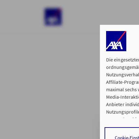
)
Die eingesetzte
ordnungsgemäße
Nutzungsverhal
Affiliate-Prog
§ 15 der 
maximal sechs w
Media-Interakt
Anbieter indiv
Nutzungsprofile
Datenschutzhi
Generalvertret
Durch den Klick
Cookie-Eins