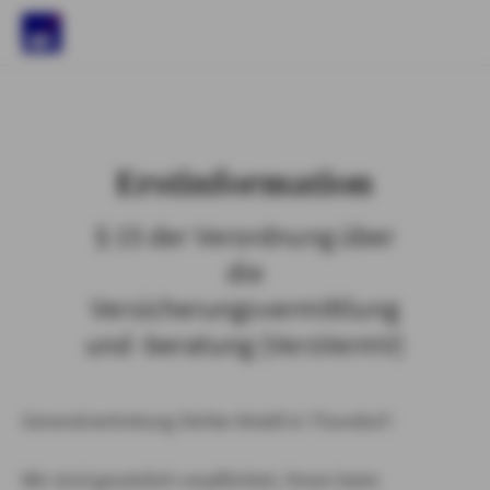
)
Erstinformation
§ 15 der Verordnung über
die
Versicherungsvermittlung
und -beratung (VersVermV)
Generalvertretung Stefan Knieß in Thundorf :
Wir sind gesetzlich verpflichtet, Ihnen beim