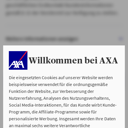
geschäftlichen Erstkontakt Kundeninformationen
gemäß § 15 der VersVermV zur Verfügung zu stellen.
Weitere Informationen anzeigen
Willkommen bei AXA
Die eingesetzten Cookies auf unserer Website werden
VERSTANDEN & WEITER
beispielsweise verwendet für die ordnungsgemäße
Funktion der Website, zur Verbesserung der
Nutzererfahrung, Analysen des Nutzungsverhaltens,
Social Media-Interaktionen, für das Kunde wirbt Kunde-
Programm, die Affiliate-Programme sowie für
personalisierte Werbung. Insgesamt werden Ihre Daten
an maximal sechs weitere Verantwortliche