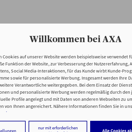
Willkommen bei AXA
n Cookies auf unserer Website werden beispielsweise verwendet fü
Erstinformation
 Funktion der Website, zur Verbesserung der Nutzererfahrung, 
tens, Social Media-Interaktionen, für das Kunde wirbt Kunde-Pro
ramme sowie für personalisierte Werbung. Insgesamt werden Ihre D
Verordnung über die Versicherungsvermitt
eitere Verantwortliche weitergegeben. Bei dem Einsatz der Dienste
beratung (VersVermV)
ionen und personalisierte Werbung werden regelmäßig durch den 
iduelle Profile angelegt und mit Daten von anderen Webseiten zu 
n von Ihnen angereichert. Nähere Informationen finden Sie in un
nweisen
.
 Murat Tanrikulu in Elz :
 auf „Alle Cookies akzeptieren" stimmen Sie für alle nicht technisc
nur mit erforderlichen
Alle Cookies a
tellungen