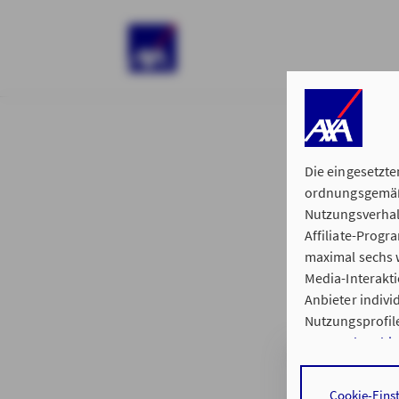
)
Die eingesetzte
ordnungsgemäße
Nutzungsverhal
Affiliate-Prog
§ 15 der 
maximal sechs w
Media-Interakt
Anbieter indiv
Nutzungsprofile
Datenschutzhi
Hauptvertretung
Durch den Klick
Cookie-Eins