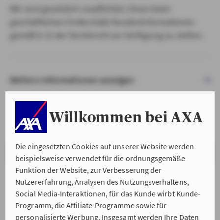
Wir sind gesetzlich verpflichtet, Ihnen beim
geschäftlichen Erstkontakt Kundeninformationen
gemäß § 15 der VersVermV zur Verfügung zu stellen.
Weitere Informationen anzeigen
Willkommen bei AXA
Die eingesetzten Cookies auf unserer Website werden
VERSTANDEN & WEITER
beispielsweise verwendet für die ordnungsgemäße
Funktion der Website, zur Verbesserung der
Nutzererfahrung, Analysen des Nutzungsverhaltens,
Social Media-Interaktionen, für das Kunde wirbt Kunde-
Programm, die Affiliate-Programme sowie für
personalisierte Werbung. Insgesamt werden Ihre Daten