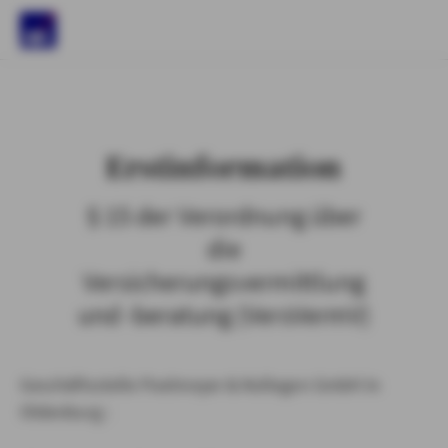
)
Erstinformation
§ 15 der Verordnung über
die
Versicherungsvermittlung
und -beratung (VersVermV)
Geschäftsstelle Poelmeyer & Kollegen GmbH in
Oldenburg :