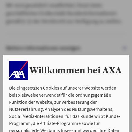
Wir sind gesetzlich verpflichtet, Ihnen beim
geschäftlichen Erstkontakt Kundeninformationen
gemäß § 15 der VersVermV zur Verfügung zu stellen.
Weitere Informationen anzeigen
Willkommen bei AXA
Die eingesetzten Cookies auf unserer Website werden
VERSTANDEN & WEITER
beispielsweise verwendet für die ordnungsgemäße
Funktion der Website, zur Verbesserung der
Nutzererfahrung, Analysen des Nutzungsverhaltens,
Social Media-Interaktionen, für das Kunde wirbt Kunde-
Programm, die Affiliate-Programme sowie für
personalisierte Werbung. Insgesamt werden Ihre Daten