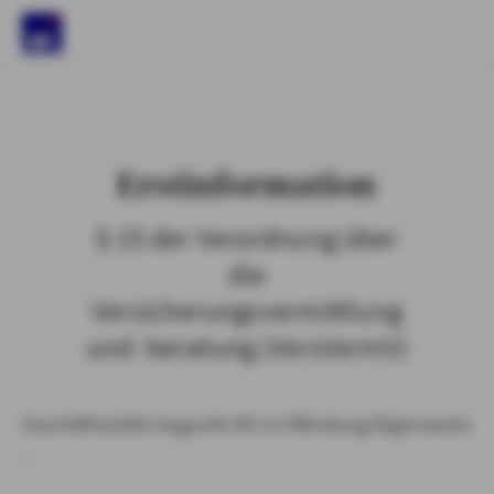
)
Erstinformation
§ 15 der Verordnung über
die
Versicherungsvermittlung
und -beratung (VersVermV)
Geschäftsstelle Augustin KG in Offenburg/Elgersweier
: