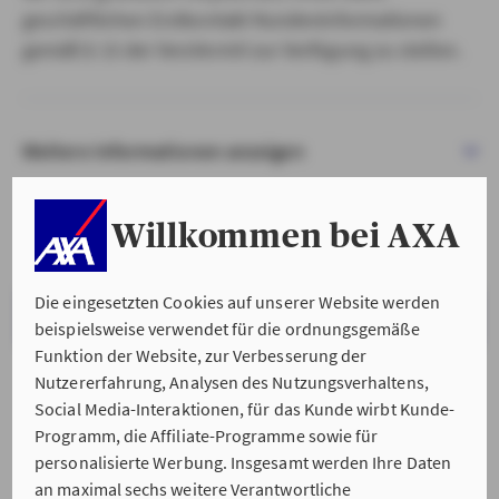
geschäftlichen Erstkontakt Kundeninformationen
gemäß § 15 der VersVermV zur Verfügung zu stellen.
Weitere Informationen anzeigen
Willkommen bei AXA
Die eingesetzten Cookies auf unserer Website werden
VERSTANDEN & WEITER
beispielsweise verwendet für die ordnungsgemäße
Funktion der Website, zur Verbesserung der
Nutzererfahrung, Analysen des Nutzungsverhaltens,
Social Media-Interaktionen, für das Kunde wirbt Kunde-
Programm, die Affiliate-Programme sowie für
personalisierte Werbung. Insgesamt werden Ihre Daten
an maximal sechs weitere Verantwortliche