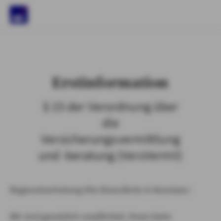
)
Erstinformation
§ 15 der Verordnung über
die
Versicherungsvermittlung
und -beratung (VersVermV)
Regionalvertretung Vito Branciforte in Konstanz :
Wir sind gesetzlich verpflichtet, Ihnen beim