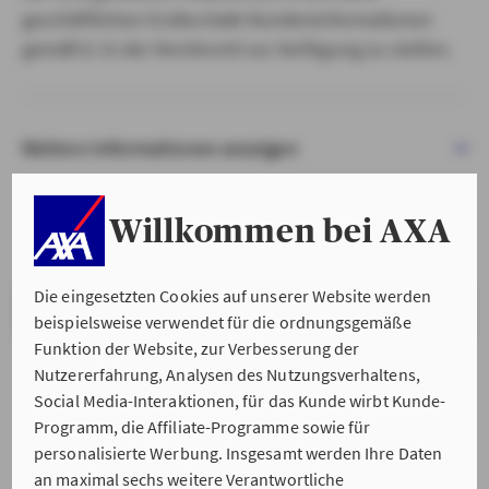
geschäftlichen Erstkontakt Kundeninformationen
gemäß § 15 der VersVermV zur Verfügung zu stellen.
Weitere Informationen anzeigen
Willkommen bei AXA
Die eingesetzten Cookies auf unserer Website werden
VERSTANDEN & WEITER
beispielsweise verwendet für die ordnungsgemäße
Funktion der Website, zur Verbesserung der
Nutzererfahrung, Analysen des Nutzungsverhaltens,
Social Media-Interaktionen, für das Kunde wirbt Kunde-
Programm, die Affiliate-Programme sowie für
personalisierte Werbung. Insgesamt werden Ihre Daten
an maximal sechs weitere Verantwortliche