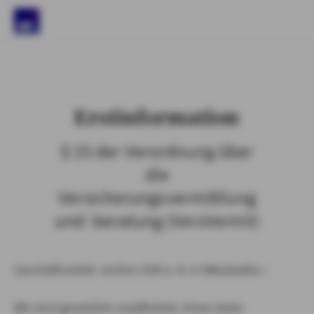
)
Erstinformation
§ 15 der Verordnung über
die
Versicherungsvermittlung
und -beratung (VersVermV)
Geschäftsstelle Jochen Zöll e. K. in Wiesbaden :
Wir sind gesetzlich verpflichtet, Ihnen beim