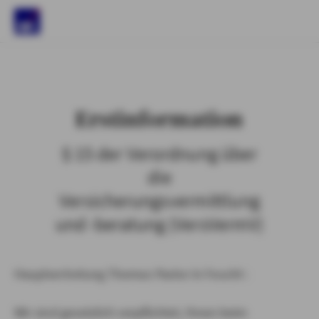
)
Erstinformation
§ 15 der Verordnung über
die
Versicherungsvermittlung
und -beratung (VersVermV)
Hauptvertretung Thomas Pastor in Feucht :
Wir sind gesetzlich verpflichtet, Ihnen beim