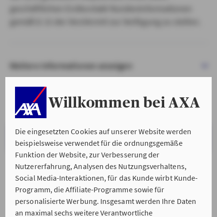
geschäftlichen Erstkontakt Kundeninformationen
gemäß § 15 der VersVermV zur Verfügung zu stellen.
Weitere Informationen anzeigen
Willkommen bei AXA
Die eingesetzten Cookies auf unserer Website werden
VERSTANDEN & WEITER
beispielsweise verwendet für die ordnungsgemäße
Funktion der Website, zur Verbesserung der
Nutzererfahrung, Analysen des Nutzungsverhaltens,
Social Media-Interaktionen, für das Kunde wirbt Kunde-
Programm, die Affiliate-Programme sowie für
personalisierte Werbung. Insgesamt werden Ihre Daten
an maximal sechs weitere Verantwortliche