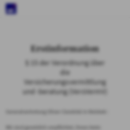
)
Erstinformation
§ 15 der Verordnung über
die
Versicherungsvermittlung
und -beratung (VersVermV)
Generalvertretung Oliver Ciesielski in Reinbek :
Wir sind gesetzlich verpflichtet, Ihnen beim