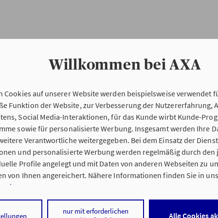
Willkommen bei AXA
n Cookies auf unserer Website werden beispielsweise verwendet fü
Erstinformation
 Funktion der Website, zur Verbesserung der Nutzererfahrung, 
tens, Social Media-Interaktionen, für das Kunde wirbt Kunde-Pro
ramme sowie für personalisierte Werbung. Insgesamt werden Ihre D
Verordnung über die Versicherungsvermitt
eitere Verantwortliche weitergegeben. Bei dem Einsatz der Dienste
beratung (VersVermV)
ionen und personalisierte Werbung werden regelmäßig durch den 
iduelle Profile angelegt und mit Daten von anderen Webseiten zu 
n von Ihnen angereichert. Nähere Informationen finden Sie in un
nweisen
.
ung Andreas Bunk in Wurzen :
 auf „Alle Cookies akzeptieren" stimmen Sie für alle nicht technisc
nur mit erforderlichen
Alle Cookies a
tellungen