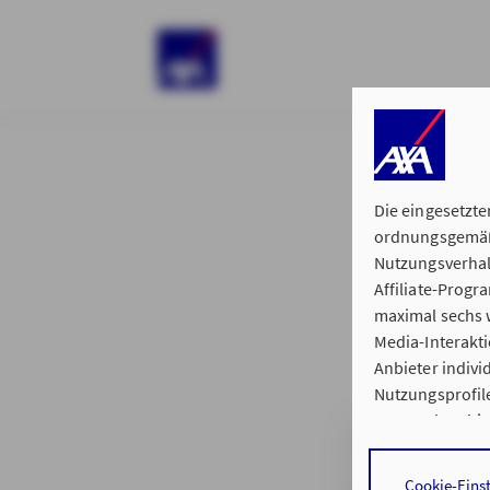
)
Die eingesetzte
ordnungsgemäße
Nutzungsverhal
Affiliate-Prog
§ 15 der 
maximal sechs w
Media-Interakt
Anbieter indiv
Nutzungsprofile
Datenschutzhi
Generalvertret
Durch den Klick
Cookie-Eins