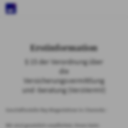
)
Erstinformation
§ 15 der Verordnung über
die
Versicherungsvermittlung
und -beratung (VersVermV)
Geschäftsstelle Ray Wagenlehner in Chemnitz :
Wir sind gesetzlich verpflichtet, Ihnen beim