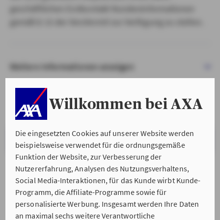
geschäftlichen Erstkontakt Kundeninformationen
gemäß § 15 der VersVermV zur Verfügung zu stellen.
Weitere Informationen anzeigen
Willkommen bei AXA
Die eingesetzten Cookies auf unserer Website werden
VERSTANDEN & WEITER
beispielsweise verwendet für die ordnungsgemäße
Funktion der Website, zur Verbesserung der
Nutzererfahrung, Analysen des Nutzungsverhaltens,
Social Media-Interaktionen, für das Kunde wirbt Kunde-
Programm, die Affiliate-Programme sowie für
personalisierte Werbung. Insgesamt werden Ihre Daten
an maximal sechs weitere Verantwortliche