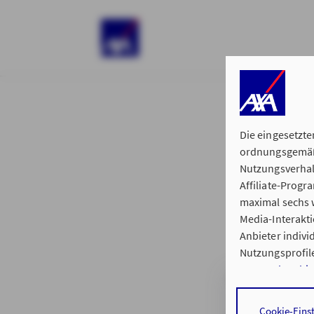
)
Die eingesetzte
ordnungsgemäße
Nutzungsverhal
Affiliate-Prog
§ 15 der 
maximal sechs w
Media-Interakt
Anbieter indiv
Nutzungsprofile
Datenschutzhi
Generalvertretu
Durch den Klick
Cookie-Eins