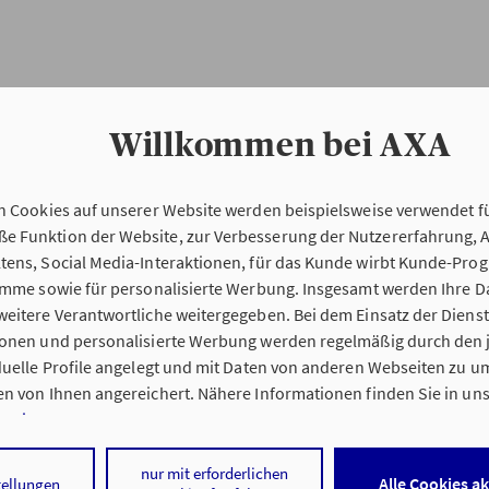
Willkommen bei AXA
n Cookies auf unserer Website werden beispielsweise verwendet fü
Erstinformation
 Funktion der Website, zur Verbesserung der Nutzererfahrung, 
tens, Social Media-Interaktionen, für das Kunde wirbt Kunde-Pro
ramme sowie für personalisierte Werbung. Insgesamt werden Ihre D
Verordnung über die Versicherungsvermitt
eitere Verantwortliche weitergegeben. Bei dem Einsatz der Dienste
beratung (VersVermV)
ionen und personalisierte Werbung werden regelmäßig durch den 
iduelle Profile angelegt und mit Daten von anderen Webseiten zu 
n von Ihnen angereichert. Nähere Informationen finden Sie in un
nweisen
.
ng Artur Sontheimer in Biberach an der Riß :
 auf „Alle Cookies akzeptieren" stimmen Sie für alle nicht technisc
nur mit erforderlichen
Alle Cookies a
tellungen